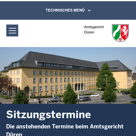
Direkt zum Inhalt
Amtsgericht Düren: Sitzungstermine
TECHNISCHES MENÜ
Leichte Sprache, Gebärdensprachenvideo
und Kontaktformular
Sitzungstermine
Die anstehenden Termine beim Amtsgericht
Düren