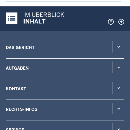
IM ÜBERBLICK
Justiz-Portal im Überblick:
INHALT
DAS GERICHT
AUFGABEN
KONTAKT
RECHTS-INFOS
SERVICE