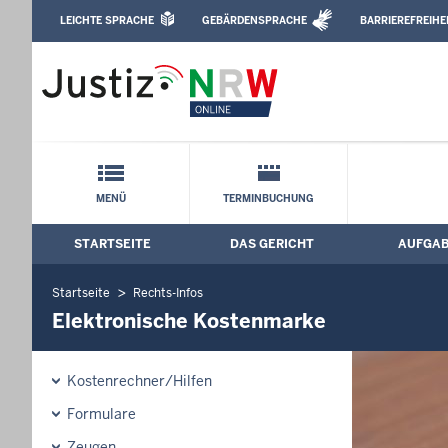
Direkt zum Inhalt
LEICHTE SPRACHE
GEBÄRDENSPRACHE
BARRIEREFREIHE
Leichte Sprache, Gebärdensprachenvideo u
Amtsgericht Düren: Elektronische Kos
Schnellnavigation mit Volltext-Suche
MENÜ
TERMINBUCHUNG
STARTSEITE
DAS GERICHT
AUFGA
Hauptmenü: Hauptnavigation
Startseite
Rechts-Infos
Elektronische Kostenmarke
Kostenrechner/Hilfen
Formulare
Zeugen