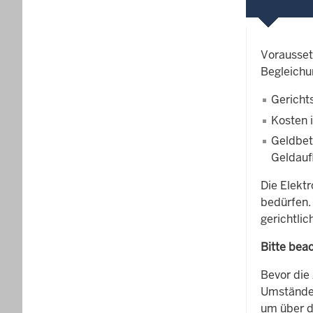
Vorausset
Begleichu
Gericht
Kosten 
Geldbet
Geldauf
Die Elekt
bedürfen.
gerichtli
Bitte beac
Bevor die 
Umständen
um über d