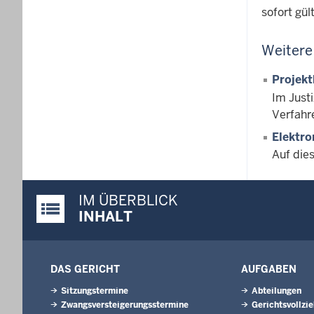
sofort gül
Weitere
Projek
Im Just
Verfahr
Elektr
Auf die
IM ÜBERBLICK
Justiz-Portal im Überblick:
INHALT
DAS GERICHT
AUFGABEN
Sitzungstermine
Abteilungen
Zwangsversteigerungsstermine
Gerichtsvollzi