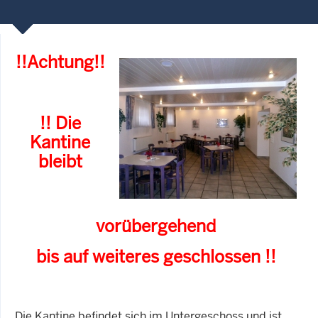
!!Achtung!!
!! Die
Kantine
bleibt
vorübergehend
bis auf weiteres geschlossen !!
Die Kantine befindet sich im Untergeschoss und ist