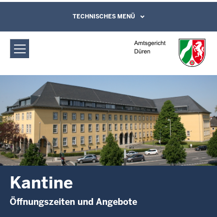
Direkt zum Inhalt
Amtsgericht Düren: Kantine
TECHNISCHES MENÜ
Leichte Sprache, Gebärdensprachenvideo
und Kontaktformular
Kantine
Öffnungszeiten und Angebote