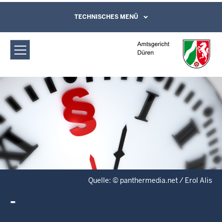
Direkt zum Inhalt
Amtsgericht Düren: -
TECHNISCHES MENÜ
Leichte Sprache, Gebärdensprachenvideo
und Kontaktformular
Quelle: © panthermedia.net / Erol Alis
-