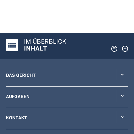
IM ÜBERBLICK
Justiz-Portal im Überblick:
INHALT
DAS GERICHT
AUFGABEN
KONTAKT